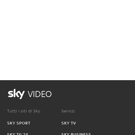
VIDEO
Tutti i siti di Sky:
Servizi:
SKY SPORT
SKY TV
SKY TG 24
SKY BUSINESS