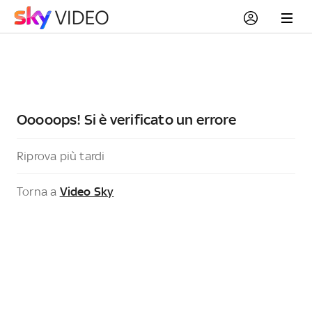
Ooooops! Si è verificato un errore
Riprova più tardi
Torna a
Video Sky