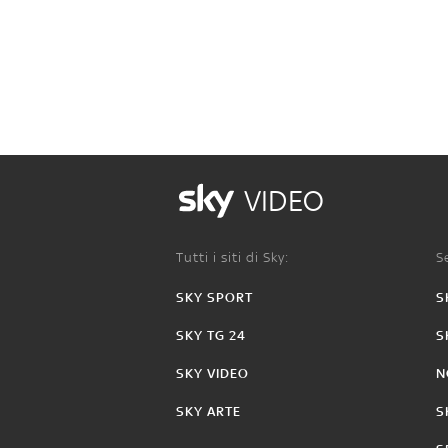
VIDEO
Tutti i siti di Sky:
Se
SKY SPORT
S
SKY TG 24
S
SKY VIDEO
N
SKY ARTE
S