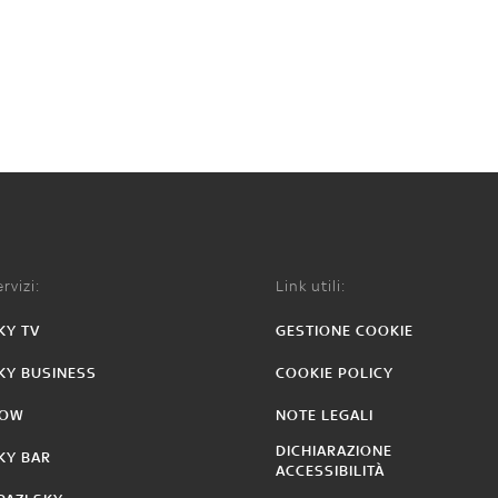
rvizi:
Link utili:
KY TV
GESTIONE COOKIE
KY BUSINESS
COOKIE POLICY
OW
NOTE LEGALI
DICHIARAZIONE
KY BAR
ACCESSIBILITÀ