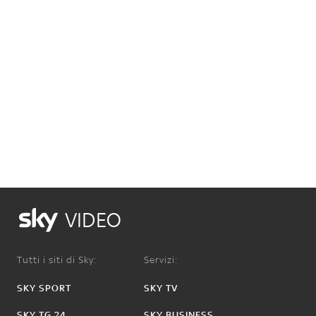
VIDEO
Tutti i siti di Sky:
Servizi:
SKY SPORT
SKY TV
SKY TG 24
SKY BUSINESS