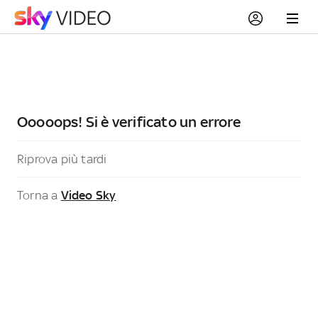
Ooooops! Si è verificato un errore
Riprova più tardi
Torna a
Video Sky