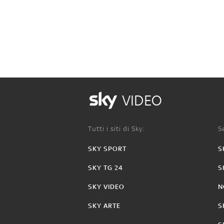
VIDEO
Tutti i siti di Sky:
Se
SKY SPORT
S
SKY TG 24
S
SKY VIDEO
N
SKY ARTE
S