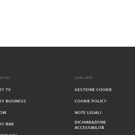
rvizi:
Link utili:
KY TV
GESTIONE COOKIE
KY BUSINESS
COOKIE POLICY
OW
NOTE LEGALI
DICHIARAZIONE
KY BAR
ACCESSIBILITÀ