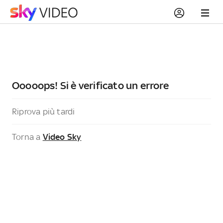
Ooooops! Si è verificato un errore
Riprova più tardi
Torna a
Video Sky