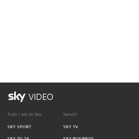
VIDEO
Tutti i siti di Sky:
Servizi:
SKY SPORT
SKY TV
SKY TG 24
SKY BUSINESS