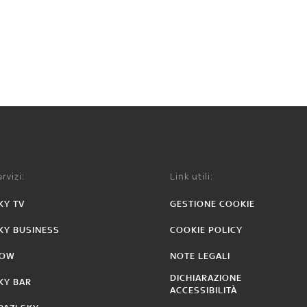
rvizi:
Link utili:
KY TV
GESTIONE COOKIE
KY BUSINESS
COOKIE POLICY
OW
NOTE LEGALI
DICHIARAZIONE
KY BAR
ACCESSIBILITÀ