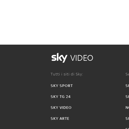
VIDEO
Tutti i siti di Sky:
Se
SKY SPORT
S
SKY TG 24
S
SKY VIDEO
N
SKY ARTE
S