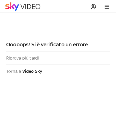
Ooooops! Si è verificato un errore
Riprova più tardi
Torna a
Video Sky