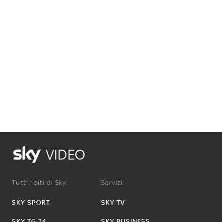
VIDEO
Tutti i siti di Sky:
Servizi:
SKY SPORT
SKY TV
SKY TG 24
SKY BUSINESS