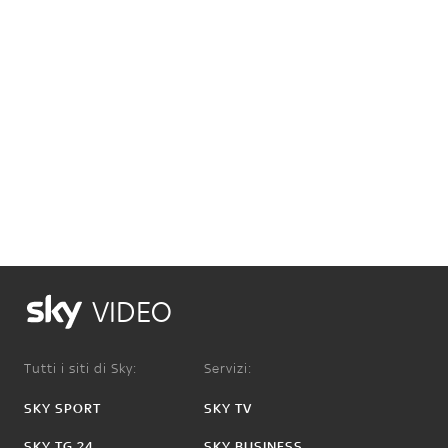
VIDEO
Tutti i siti di Sky:
Servizi:
SKY SPORT
SKY TV
SKY TG 24
SKY BUSINESS