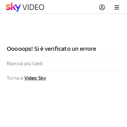
Ooooops! Si è verificato un errore
Riprova più tardi
Torna a
Video Sky