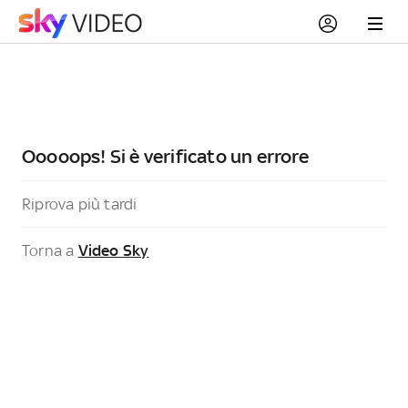
Ooooops! Si è verificato un errore
Riprova più tardi
Torna a
Video Sky