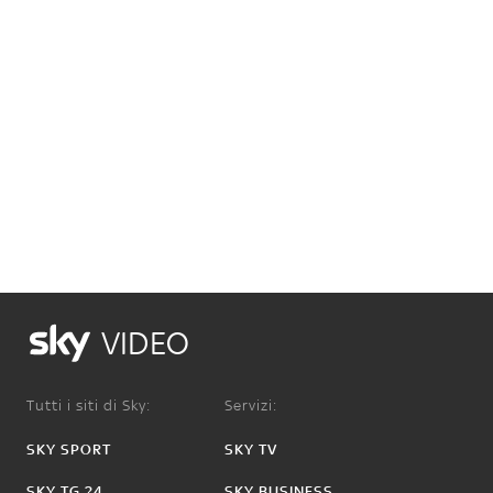
VIDEO
Tutti i siti di Sky:
Servizi:
SKY SPORT
SKY TV
SKY TG 24
SKY BUSINESS