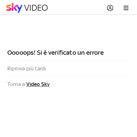
Ooooops! Si è verificato un errore
Riprova più tardi
Torna a
Video Sky