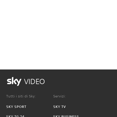
VIDEO
Tutti i siti di Sky:
Servizi:
SKY SPORT
SKY TV
SKY TG 24
SKY BUSINESS