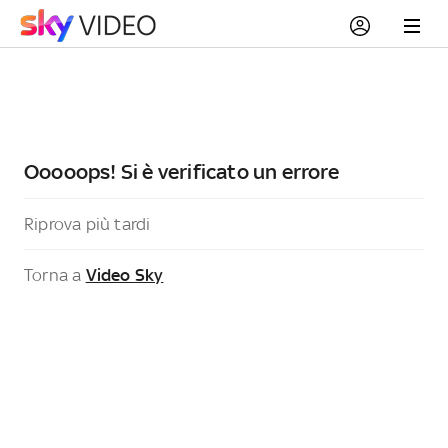
Ooooops! Si è verificato un errore
Riprova più tardi
Torna a
Video Sky