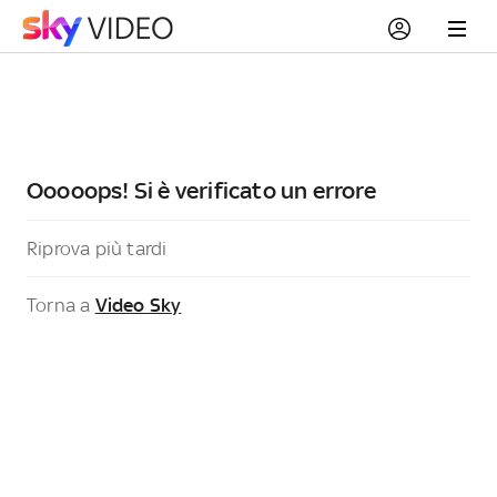
Ooooops! Si è verificato un errore
Riprova più tardi
Torna a
Video Sky