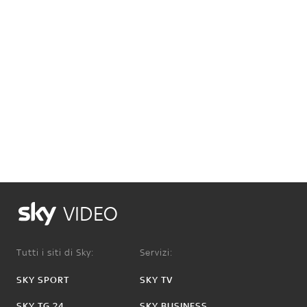
VIDEO
Tutti i siti di Sky:
Servizi:
SKY SPORT
SKY TV
SKY TG 24
SKY BUSINESS