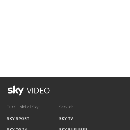
VIDEO
Tutti i siti di Sky:
Servizi:
SKY SPORT
SKY TV
SKY TG 24
SKY BUSINESS