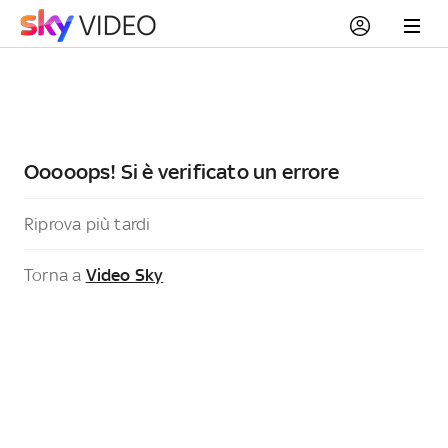
Ooooops! Si è verificato un errore
Riprova più tardi
Torna a
Video Sky