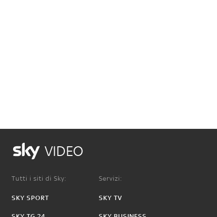
VIDEO
Tutti i siti di Sky:
Servizi:
SKY SPORT
SKY TV
SKY TG 24
SKY BUSINESS