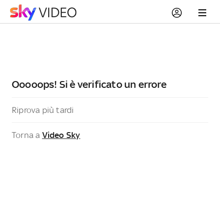
Ooooops! Si è verificato un errore
Riprova più tardi
Torna a
Video Sky