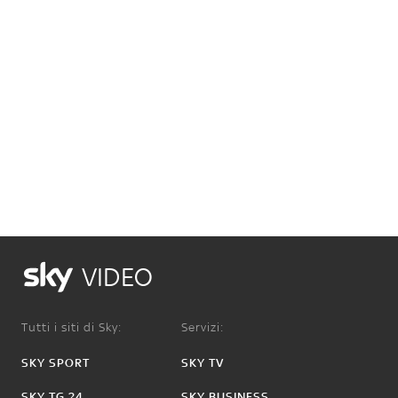
VIDEO
Tutti i siti di Sky:
Servizi:
SKY SPORT
SKY TV
SKY TG 24
SKY BUSINESS