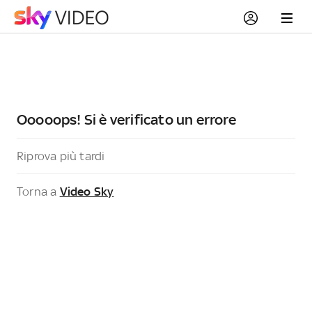
Ooooops! Si è verificato un errore
Riprova più tardi
Torna a
Video Sky