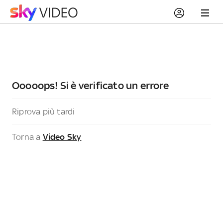
Ooooops! Si è verificato un errore
Riprova più tardi
Torna a
Video Sky