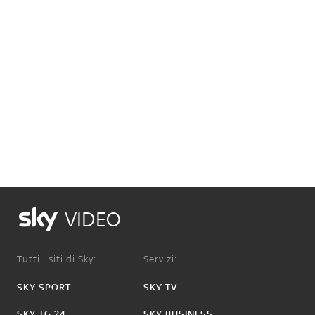
VIDEO
Tutti i siti di Sky:
Servizi:
SKY SPORT
SKY TV
SKY TG 24
SKY BUSINESS