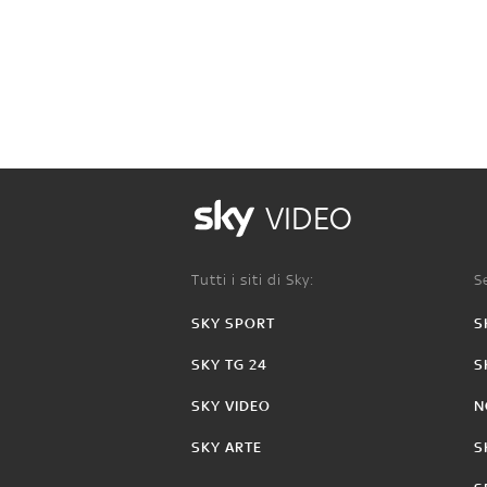
VIDEO
Tutti i siti di Sky:
Se
SKY SPORT
S
SKY TG 24
S
SKY VIDEO
N
SKY ARTE
S