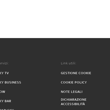
rvizi:
Link utili:
KY TV
GESTIONE COOKIE
KY BUSINESS
COOKIE POLICY
OW
NOTE LEGALI
DICHIARAZIONE
KY BAR
ACCESSIBILITÀ