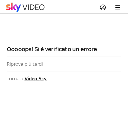
Ooooops! Si è verificato un errore
Riprova più tardi
Torna a
Video Sky