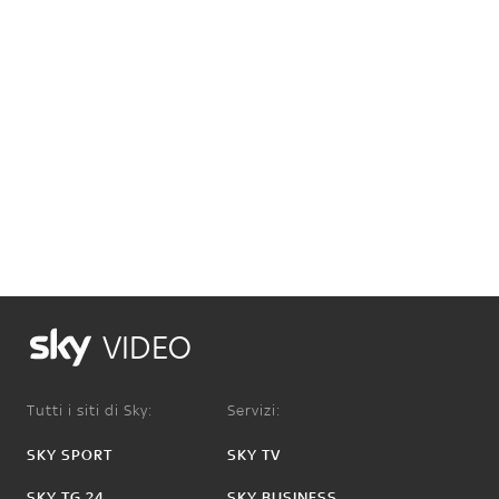
VIDEO
Tutti i siti di Sky:
Servizi:
SKY SPORT
SKY TV
SKY TG 24
SKY BUSINESS