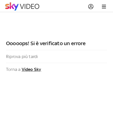
Ooooops! Si è verificato un errore
Riprova più tardi
Torna a
Video Sky