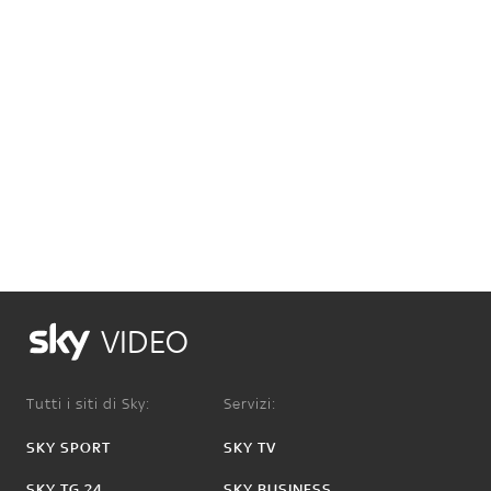
VIDEO
Tutti i siti di Sky:
Servizi:
SKY SPORT
SKY TV
SKY TG 24
SKY BUSINESS