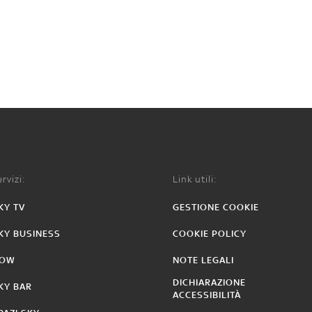
rvizi:
Link utili:
KY TV
GESTIONE COOKIE
KY BUSINESS
COOKIE POLICY
OW
NOTE LEGALI
DICHIARAZIONE
KY BAR
ACCESSIBILITÀ