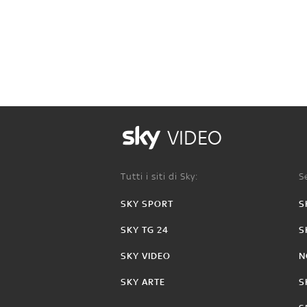
VIDEO
Tutti i siti di Sky:
Se
SKY SPORT
S
SKY TG 24
S
SKY VIDEO
N
SKY ARTE
S