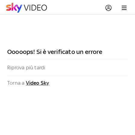
Ooooops! Si è verificato un errore
Riprova più tardi
Torna a
Video Sky