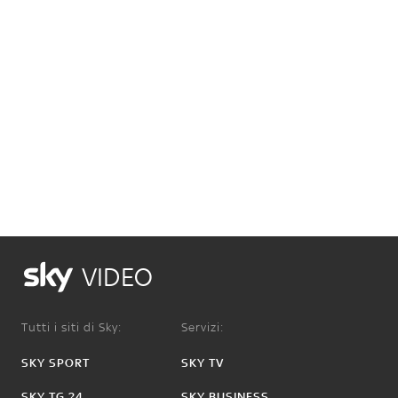
VIDEO
Tutti i siti di Sky:
Servizi:
SKY SPORT
SKY TV
SKY TG 24
SKY BUSINESS