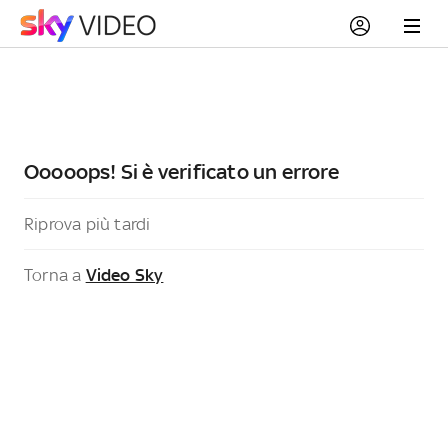
Ooooops! Si è verificato un errore
Riprova più tardi
Torna a
Video Sky