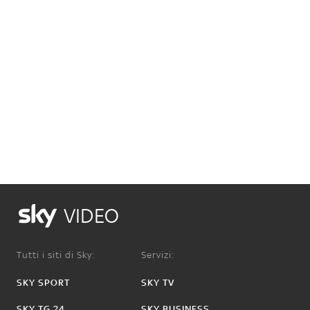
VIDEO
Tutti i siti di Sky:
Servizi:
SKY SPORT
SKY TV
SKY TG 24
SKY BUSINESS