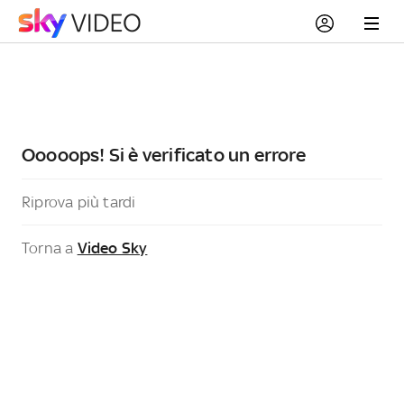
Ooooops! Si è verificato un errore
Riprova più tardi
Torna a
Video Sky