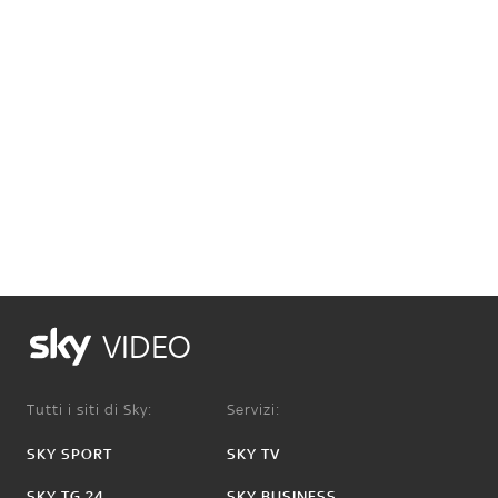
VIDEO
Tutti i siti di Sky:
Servizi:
SKY SPORT
SKY TV
SKY TG 24
SKY BUSINESS