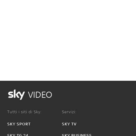
VIDEO
Tutti i siti di Sky:
Servizi:
SKY SPORT
SKY TV
SKY TG 24
SKY BUSINESS