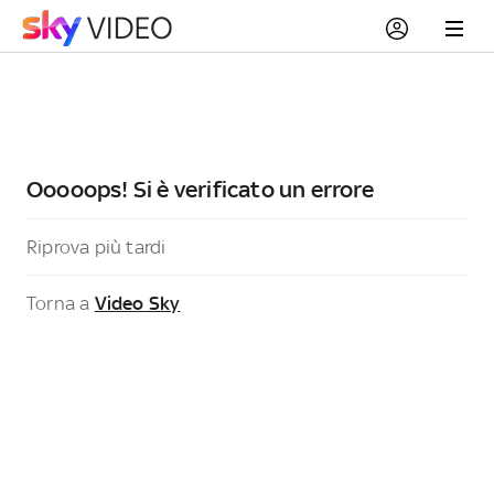
Ooooops! Si è verificato un errore
Riprova più tardi
Torna a
Video Sky