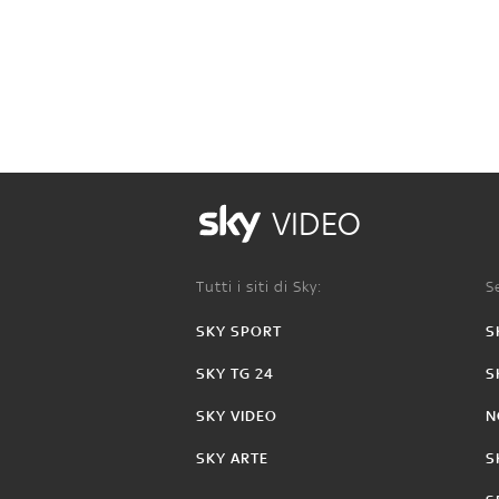
VIDEO
Tutti i siti di Sky:
Se
SKY SPORT
S
SKY TG 24
S
SKY VIDEO
N
SKY ARTE
S