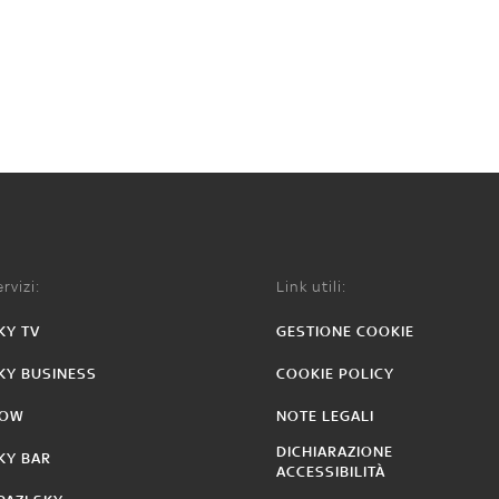
rvizi:
Link utili:
KY TV
GESTIONE COOKIE
KY BUSINESS
COOKIE POLICY
OW
NOTE LEGALI
DICHIARAZIONE
KY BAR
ACCESSIBILITÀ