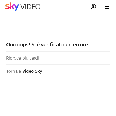
Ooooops! Si è verificato un errore
Riprova più tardi
Torna a
Video Sky