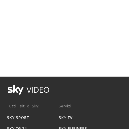
VIDEO
Tutti i siti di Sky:
Servizi:
SKY SPORT
SKY TV
SKY TG 24
SKY BUSINESS