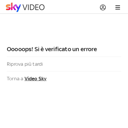
Ooooops! Si è verificato un errore
Riprova più tardi
Torna a
Video Sky