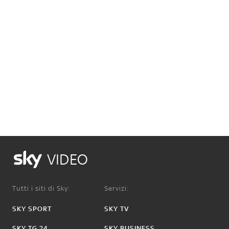
VIDEO
Tutti i siti di Sky:
Servizi:
SKY SPORT
SKY TV
SKY TG 24
SKY BUSINESS