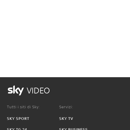
VIDEO
Tutti i siti di Sky:
Servizi:
SKY SPORT
SKY TV
SKY TG 24
SKY BUSINESS