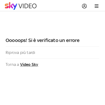
Ooooops! Si è verificato un errore
Riprova più tardi
Torna a
Video Sky