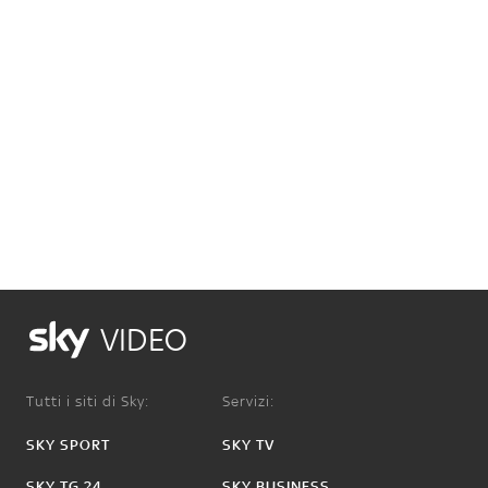
VIDEO
Tutti i siti di Sky:
Servizi:
SKY SPORT
SKY TV
SKY TG 24
SKY BUSINESS