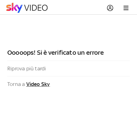
Ooooops! Si è verificato un errore
Riprova più tardi
Torna a
Video Sky