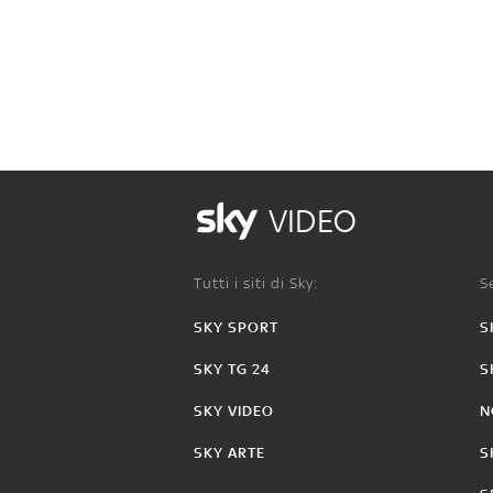
VIDEO
Tutti i siti di Sky:
Se
SKY SPORT
S
SKY TG 24
S
SKY VIDEO
N
SKY ARTE
S