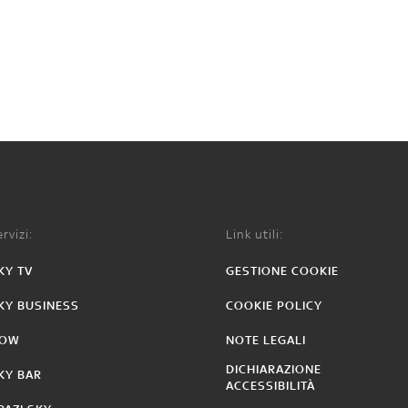
rvizi:
Link utili:
KY TV
GESTIONE COOKIE
KY BUSINESS
COOKIE POLICY
OW
NOTE LEGALI
DICHIARAZIONE
KY BAR
ACCESSIBILITÀ