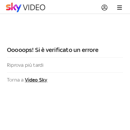
Ooooops! Si è verificato un errore
Riprova più tardi
Torna a
Video Sky