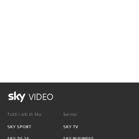
VIDEO
Tutti i siti di Sky:
Servizi:
SKY SPORT
SKY TV
SKY TG 24
SKY BUSINESS