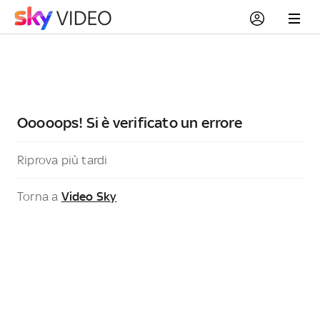
Ooooops! Si è verificato un errore
Riprova più tardi
Torna a
Video Sky