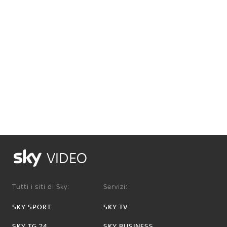
VIDEO
Tutti i siti di Sky:
Servizi:
SKY SPORT
SKY TV
SKY TG 24
SKY BUSINESS