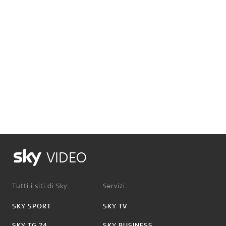
VIDEO
Tutti i siti di Sky:
Servizi:
SKY SPORT
SKY TV
SKY TG 24
SKY BUSINESS