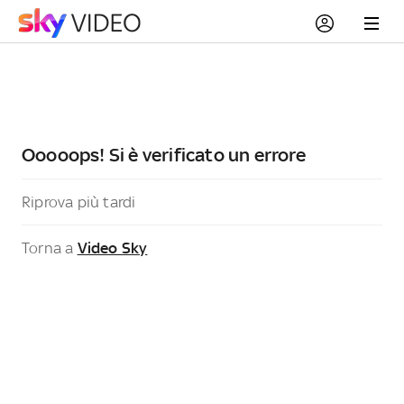
Ooooops! Si è verificato un errore
Riprova più tardi
Torna a
Video Sky