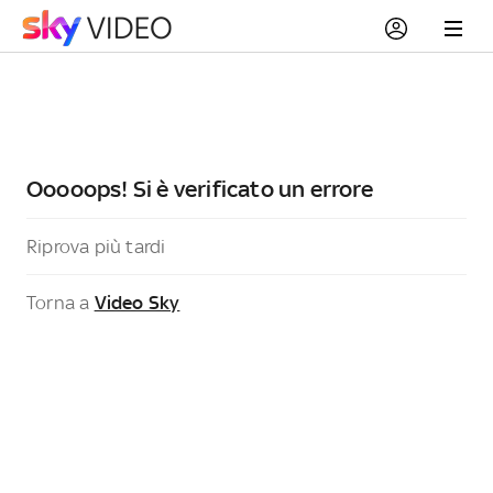
Ooooops! Si è verificato un errore
Riprova più tardi
Torna a
Video Sky