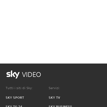
VIDEO
Tutti i siti di Sky:
Servizi:
SKY SPORT
SKY TV
SKY TG 24
SKY BUSINESS