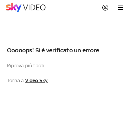
Ooooops! Si è verificato un errore
Riprova più tardi
Torna a
Video Sky