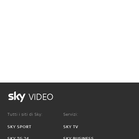
VIDEO
Tutti i siti di Sky:
Servizi:
SKY SPORT
SKY TV
SKY TG 24
SKY BUSINESS