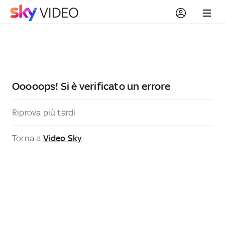
Ooooops! Si è verificato un errore
Riprova più tardi
Torna a
Video Sky