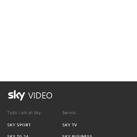
VIDEO
Tutti i siti di Sky:
Servizi:
SKY SPORT
SKY TV
SKY TG 24
SKY BUSINESS