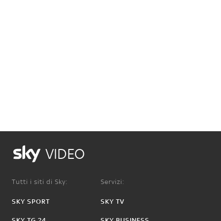
VIDEO
Tutti i siti di Sky:
Servizi:
SKY SPORT
SKY TV
SKY TG 24
SKY BUSINESS