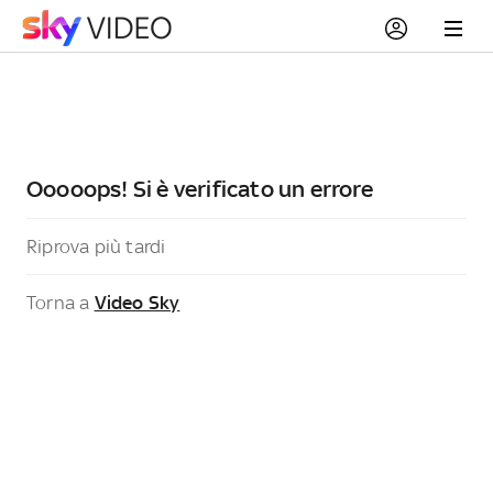
Ooooops! Si è verificato un errore
Riprova più tardi
Torna a
Video Sky