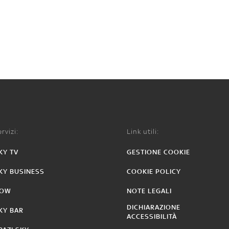
rvizi:
Link utili:
KY TV
GESTIONE COOKIE
KY BUSINESS
COOKIE POLICY
OW
NOTE LEGALI
DICHIARAZIONE
KY BAR
ACCESSIBILITÀ