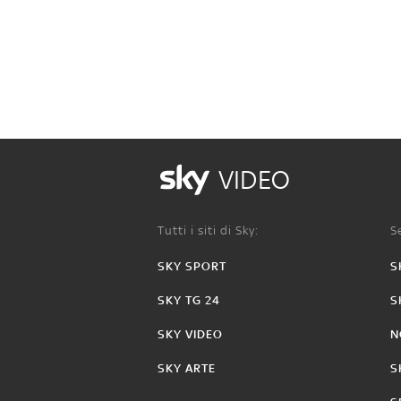
VIDEO
Tutti i siti di Sky:
Se
SKY SPORT
S
SKY TG 24
S
SKY VIDEO
N
SKY ARTE
S