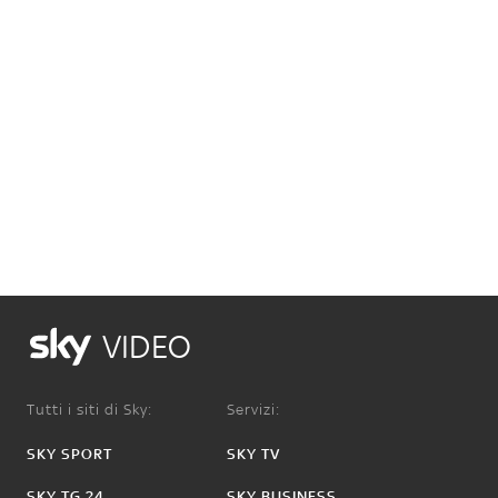
VIDEO
Tutti i siti di Sky:
Servizi:
SKY SPORT
SKY TV
SKY TG 24
SKY BUSINESS