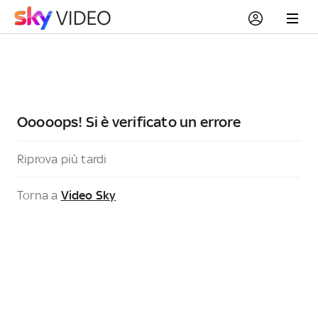
Ooooops! Si è verificato un errore
Riprova più tardi
Torna a
Video Sky