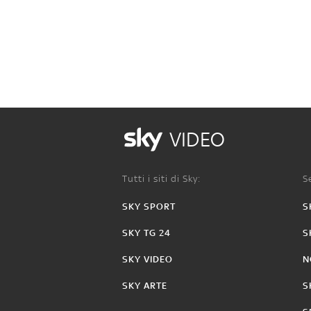
VIDEO
Tutti i siti di Sky:
Se
SKY SPORT
S
SKY TG 24
S
SKY VIDEO
N
SKY ARTE
S