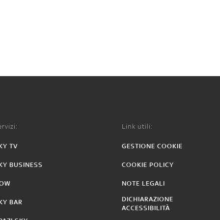
rvizi:
Link utili:
KY TV
GESTIONE COOKIE
KY BUSINESS
COOKIE POLICY
OW
NOTE LEGALI
DICHIARAZIONE
KY BAR
ACCESSIBILITÀ