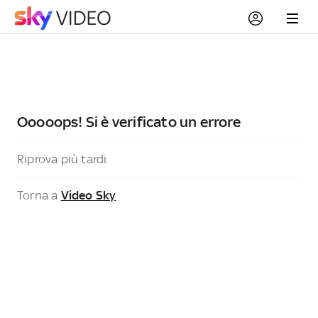
Ooooops! Si è verificato un errore
Riprova più tardi
Torna a
Video Sky