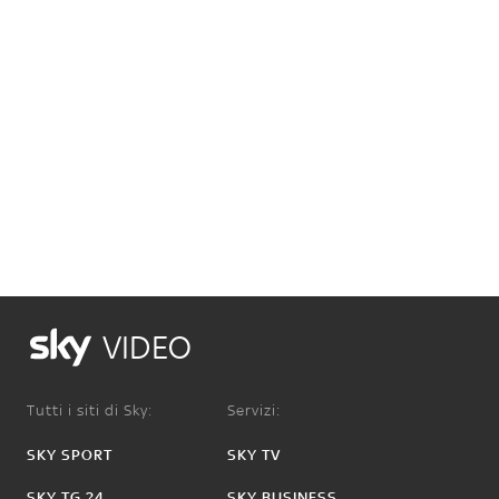
VIDEO
Tutti i siti di Sky:
Servizi:
SKY SPORT
SKY TV
SKY TG 24
SKY BUSINESS