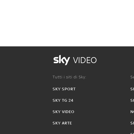
VIDEO
Tutti i siti di Sky:
Se
SKY SPORT
S
SKY TG 24
S
SKY VIDEO
N
SKY ARTE
S