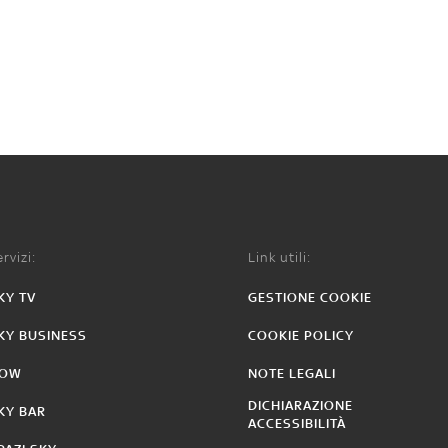
rvizi:
Link utili:
KY TV
GESTIONE COOKIE
KY BUSINESS
COOKIE POLICY
OW
NOTE LEGALI
DICHIARAZIONE
KY BAR
ACCESSIBILITÀ