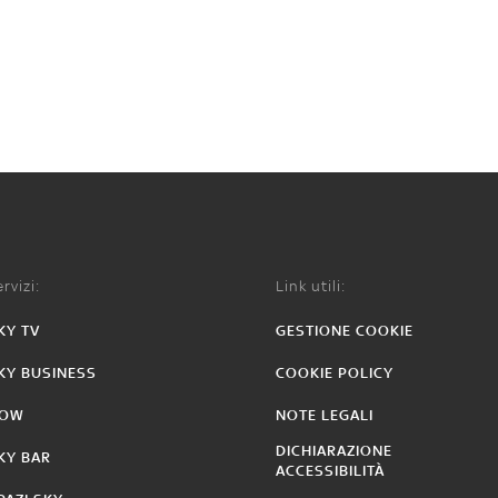
rvizi:
Link utili:
KY TV
GESTIONE COOKIE
KY BUSINESS
COOKIE POLICY
OW
NOTE LEGALI
DICHIARAZIONE
KY BAR
ACCESSIBILITÀ