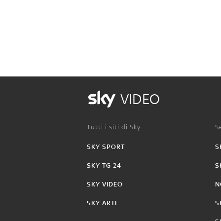
VIDEO
Tutti i siti di Sky:
Se
SKY SPORT
S
SKY TG 24
S
SKY VIDEO
N
SKY ARTE
S