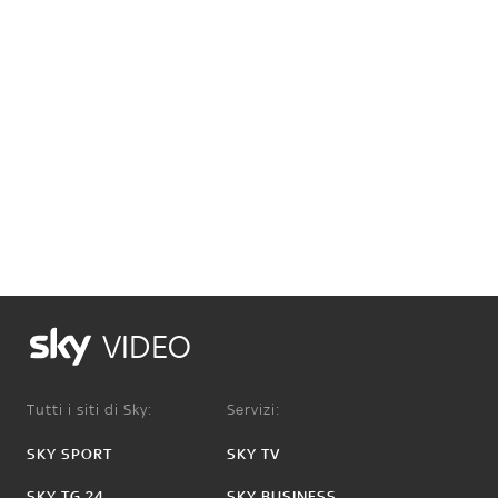
VIDEO
Tutti i siti di Sky:
Servizi:
SKY SPORT
SKY TV
SKY TG 24
SKY BUSINESS