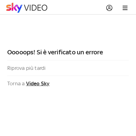
Ooooops! Si è verificato un errore
Riprova più tardi
Torna a
Video Sky