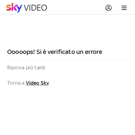
Ooooops! Si è verificato un errore
Riprova più tardi
Torna a
Video Sky