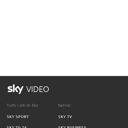
VIDEO
Tutti i siti di Sky:
Servizi:
SKY SPORT
SKY TV
SKY TG 24
SKY BUSINESS