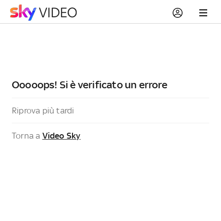
Ooooops! Si è verificato un errore
Riprova più tardi
Torna a
Video Sky