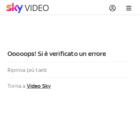
Ooooops! Si è verificato un errore
Riprova più tardi
Torna a
Video Sky