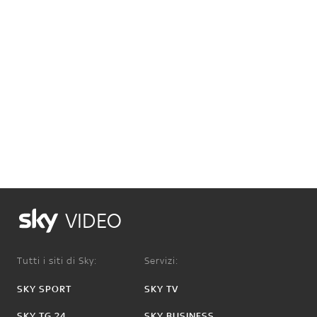
VIDEO
Tutti i siti di Sky:
Servizi:
SKY SPORT
SKY TV
SKY TG 24
SKY BUSINESS