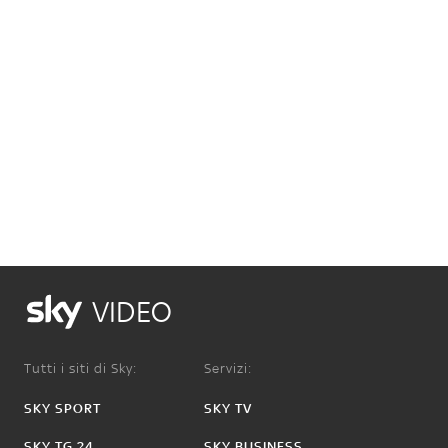
VIDEO
Tutti i siti di Sky:
Servizi:
SKY SPORT
SKY TV
SKY TG 24
SKY BUSINESS