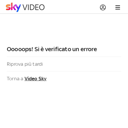
Ooooops! Si è verificato un errore
Riprova più tardi
Torna a
Video Sky