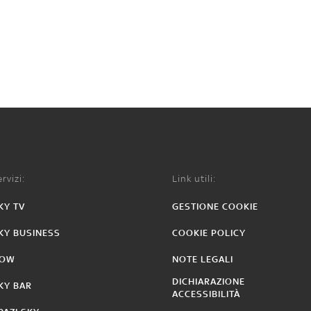
rvizi:
Link utili:
KY TV
GESTIONE COOKIE
KY BUSINESS
COOKIE POLICY
OW
NOTE LEGALI
DICHIARAZIONE
KY BAR
ACCESSIBILITÀ