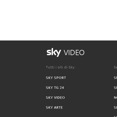
VIDEO
Tutti i siti di Sky:
Se
SKY SPORT
S
SKY TG 24
S
SKY VIDEO
N
SKY ARTE
S