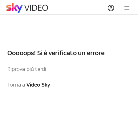
Ooooops! Si è verificato un errore
Riprova più tardi
Torna a
Video Sky