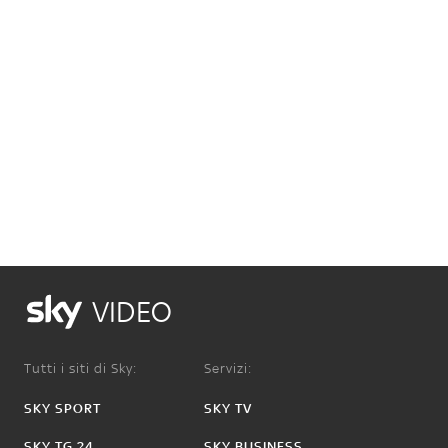
VIDEO
Tutti i siti di Sky:
Servizi:
SKY SPORT
SKY TV
SKY TG 24
SKY BUSINESS